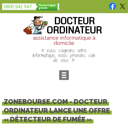
Panneau de gestion des cookies
0800 942 947
DOCTEUR
ORDINATEUR
assistance informatique à
domicile
« nous soignons votre
informatique, nous prenons soin
de vous »
ZONEBOURSE.COM - DOCTEUR
ORDINATEUR LANCE UNE OFFRE
« DÉTECTEUR DE FUMÉE »