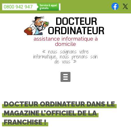
Panneau de gestion des cookies
0800 942 947
DOCTEUR
ORDINATEUR
assistance informatique à
domicile
« nous soignons votre
informatique, nous prenons soin
de vous »
DOCTEUR ORDINATEUR DANS LE
MAGAZINE L’OFFICIEL DE LA
FRANCHISE !