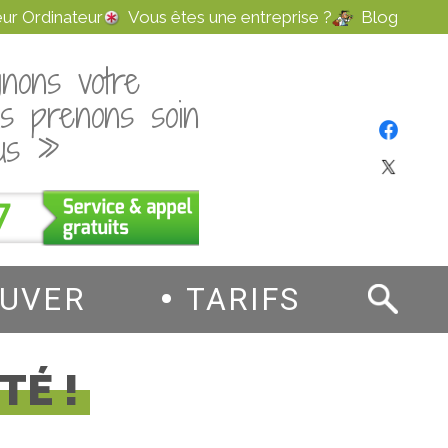
ur Ordinateur
Vous êtes une entreprise ?
Blog
nons votre
us prenons soin
us »
7
OUVER
TARIFS
TÉ !