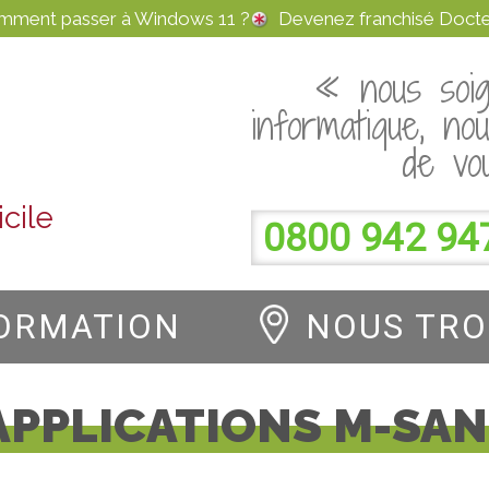
omment passer à Windows 11 ?
Devenez franchisé Docte
« nous soig
informatique, no
de vo
cile
0800 942 94
ORMATION
NOUS TR
APPLICATIONS M-SAN