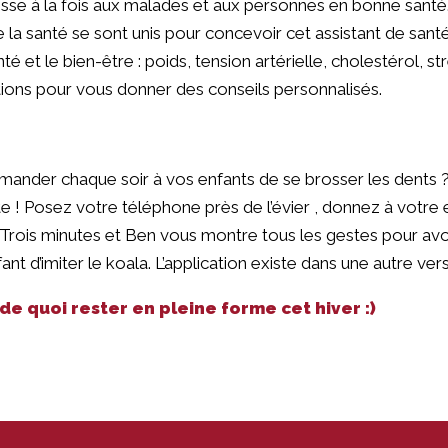
resse à la fois aux malades et aux personnes en bonne sant
e la santé se sont unis pour concevoir cet assistant de san
 et le bien-être : poids, tension artérielle, cholestérol, stre
tions pour vous donner des conseils personnalisés.
ander chaque soir à vos enfants de se brosser les dents ? 
e ! Posez votre téléphone près de l’évier , donnez à votre 
 ! Trois minutes et Ben vous montre tous les gestes pour avo
nfant d’imiter le koala. L’application existe dans une autre v
e quoi rester en pleine forme cet hiver :)