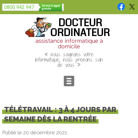
Panneau de gestion des cookies
0800 942 947
DOCTEUR
ORDINATEUR
assistance informatique à
domicile
« nous soignons votre
informatique, nous prenons soin
de vous »
TÉLÉTRAVAIL : 3 À 4 JOURS PAR
SEMAINE DÈS LA RENTRÉE
Publié le 20 décembre 2021