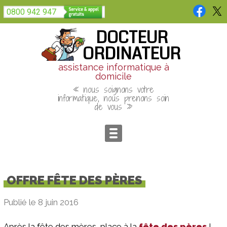
Panneau de gestion des cookies
0800 942 947
DOCTEUR
ORDINATEUR
assistance informatique à
domicile
« nous soignons votre
informatique, nous prenons soin
de vous »
OFFRE FÊTE DES PÈRES
Publié le 8 juin 2016
Après la fête des mères, place à la
fête des pères
!