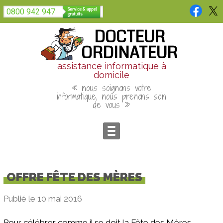
Panneau de gestion des cookies
0800 942 947
DOCTEUR
ORDINATEUR
assistance informatique à
domicile
« nous soignons votre
informatique, nous prenons soin
de vous »
OFFRE FÊTE DES MÈRES
Publié le 10 mai 2016
Pour célébrer comme il se doit la Fête des Mères,