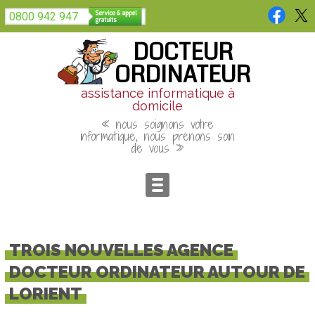
Panneau de gestion des cookies
0800 942 947
DOCTEUR
ORDINATEUR
assistance informatique à
domicile
« nous soignons votre
informatique, nous prenons soin
de vous »
TROIS NOUVELLES AGENCE
DOCTEUR ORDINATEUR AUTOUR DE
LORIENT