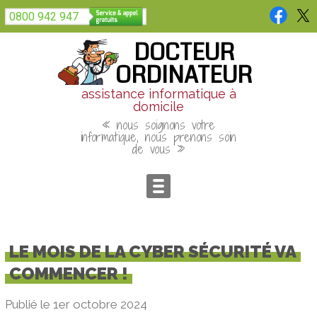
Panneau de gestion des cookies
0800 942 947
DOCTEUR
ORDINATEUR
assistance informatique à
domicile
« nous soignons votre
informatique, nous prenons soin
de vous »
LE MOIS DE LA CYBER SÉCURITÉ VA
COMMENCER !
Publié le 1er octobre 2024