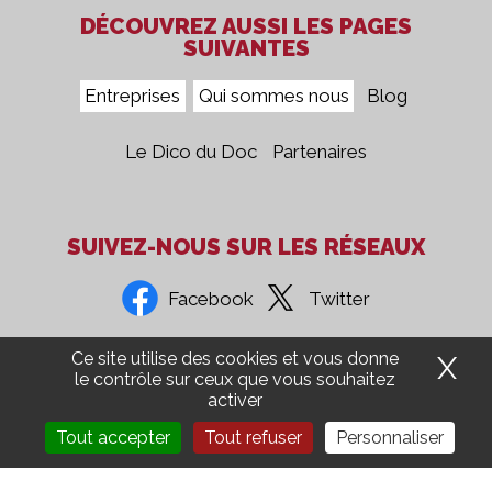
DÉCOUVREZ AUSSI LES PAGES
SUIVANTES
Entreprises
Qui sommes nous
Blog
Le Dico du Doc
Partenaires
SUIVEZ-NOUS SUR LES RÉSEAUX
Facebook
Twitter
Ce site utilise des cookies et vous donne
X
Ma
Confidentialité
Mentions Légales
CGV
Presse
le contrôle sur ceux que vous souhaitez
activer
Groupe 5COM
Aide Ordinateur
Recrutement
Tout accepter
Tout refuser
Personnaliser
Administration