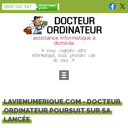
Panneau de gestion des cookies
0800 942 947
DOCTEUR
ORDINATEUR
assistance informatique à
domicile
« nous soignons votre
informatique, nous prenons soin
de vous »
LAVIENUMERIQUE.COM - DOCTEUR
ORDINATEUR POURSUIT SUR SA
LANCÉE