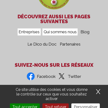
DÉCOUVREZ AUSSI LES PAGES
SUIVANTES
Entreprises
Qui sommes nous
Blog
Le Dico du Doc
Partenaires
SUIVEZ-NOUS SUR LES RÉSEAUX
Facebook
Twitter
Ce site utilise des cookies et vous donne
X
Ma
Confidentialité
Mentions Légales
CGV
Presse
le contrôle sur ceux que vous souhaitez
activer
Groupe 5COM
Aide Ordinateur
Recrutement
Tout accepter
Tout refuser
Personnaliser