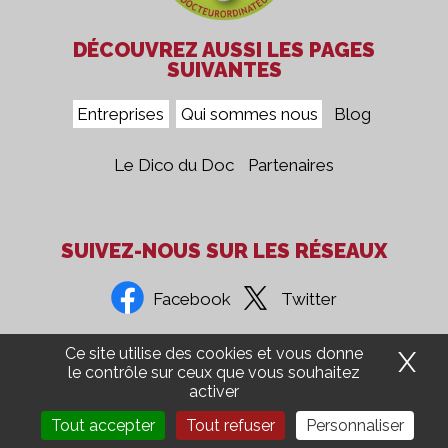
DÉCOUVREZ AUSSI LES PAGES
SUIVANTES
Entreprises
Qui sommes nous
Blog
Le Dico du Doc
Partenaires
SUIVEZ-NOUS SUR LES RÉSEAUX
Facebook
Twitter
Ce site utilise des cookies et vous donne
X
Ma
Confidentialité
Mentions Légales
CGV
Presse
le contrôle sur ceux que vous souhaitez
activer
Groupe 5COM
Aide Ordinateur
Recrutement
Tout accepter
Tout refuser
Personnaliser