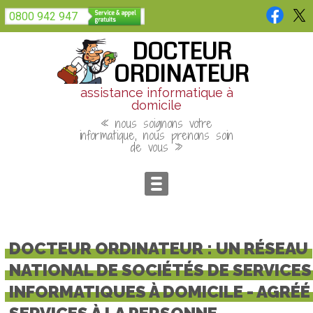
Panneau de gestion des cookies
0800 942 947
DOCTEUR
ORDINATEUR
assistance informatique à
domicile
« nous soignons votre
informatique, nous prenons soin
de vous »
DOCTEUR ORDINATEUR : UN RÉSEAU
NATIONAL DE SOCIÉTÉS DE SERVICES
INFORMATIQUES À DOMICILE - AGRÉÉ