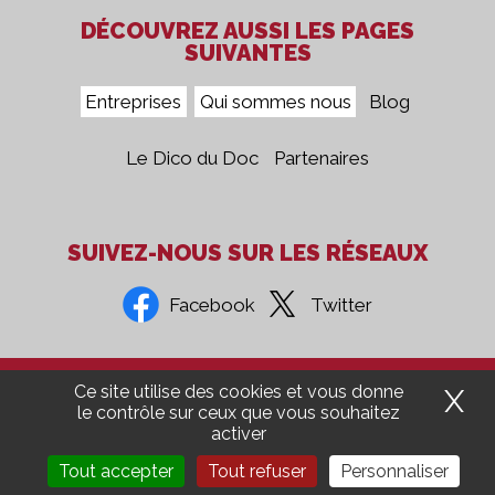
DÉCOUVREZ AUSSI LES PAGES
SUIVANTES
Entreprises
Qui sommes nous
Blog
Le Dico du Doc
Partenaires
SUIVEZ-NOUS SUR LES RÉSEAUX
Facebook
Twitter
Confidentialité
Mentions Légales
CGV
Presse
Ce site utilise des cookies et vous donne
X
M
le contrôle sur ceux que vous souhaitez
activer
Groupe 5COM
Aide Ordinateur
Recrutement
Tout accepter
Tout refuser
Personnaliser