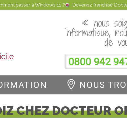
omment passer à Windows 11 ?
Devenez franchisé Docte
« nous soig
informatique, no
de vo
cile
0800 942 94
ORMATION
NOUS TR
IZ CHEZ DOCTEUR O