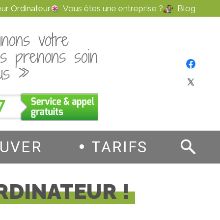
ur Ordinateur
Vous êtes une entreprise ?
Blog
nons votre
us prenons soin
us »
7
OUVER
TARIFS
RDINATEUR !