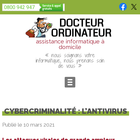
Panneau de gestion des cookies
0800 942 947
DOCTEUR
ORDINATEUR
assistance informatique à
domicile
« nous soignons votre
informatique, nous prenons soin
de vous »
CYBERCRIMINALITÉ : L’ANTIVIRUS
Publié le 10 mars 2021
Les attaques virales de grande ampleur