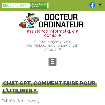
Panneau de gestion des cookies
0800 942 947
DOCTEUR
ORDINATEUR
assistance informatique à
domicile
« nous soignons votre
informatique, nous prenons soin
de vous »
CHAT GPT, COMMENT FAIRE POUR
L’UTILISER ?
Publié le 6 mars 2023