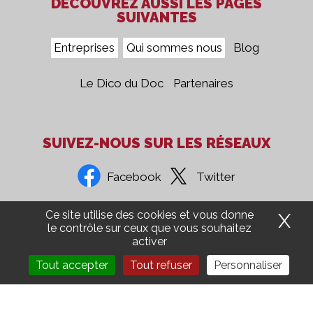
DÉCOUVREZ AUSSI LES PAGES
SUIVANTES
Entreprises
Qui sommes nous
Blog
Le Dico du Doc
Partenaires
SUIVEZ-NOUS SUR LES RÉSEAUX
Facebook
Twitter
Ce site utilise des cookies et vous donne
X
Ma
Confidentialité
Mentions Légales
CGV
Presse
le contrôle sur ceux que vous souhaitez
activer
Groupe 5COM
Aide Ordinateur
Recrutement
Tout accepter
Tout refuser
Personnaliser
Administration