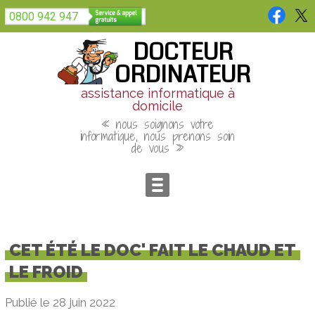
Panneau de gestion des cookies
0800 942 947
DOCTEUR
ORDINATEUR
assistance informatique à
domicile
« nous soignons votre
informatique, nous prenons soin
de vous »
CET ÉTÉ LE DOC' FAIT LE CHAUD ET
LE FROID
Publié le 28 juin 2022