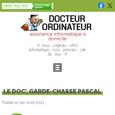
Panneau de gestion des cookies
0800 942 947
DOCTEUR
ORDINATEUR
assistance informatique à
domicile
« nous soignons votre
informatique, nous prenons soin
de vous »
LE DOC', GARDE-CHASSE PASCAL
Publié le 1er avril 2021