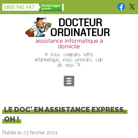
Panneau de gestion des cookies
0800 942 947
DOCTEUR
ORDINATEUR
assistance informatique à
domicile
« nous soignons votre
informatique, nous prenons soin
de vous »
LE DOC' EN ASSISTANCE EXPRESS,
OH !
Publié le 23 février 2021