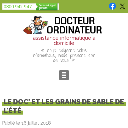
Panneau de gestion des cookies
0800 942 947
DOCTEUR
ORDINATEUR
assistance informatique à
domicile
« nous soignons votre
informatique, nous prenons soin
de vous »
LE DOC' ET LES GRAINS DE SABLE DE
L'ÉTÉ
Publié le 16 juillet 2018