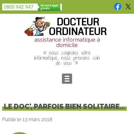
Panneau de gestion des cookies
0800 942 947
DOCTEUR
ORDINATEUR
assistance informatique à
domicile
« nous soignons votre
informatique, nous prenons soin
de vous »
LE DOC', PARFOIS BIEN SOLITAIRE...
Publié le 13 mars 2018