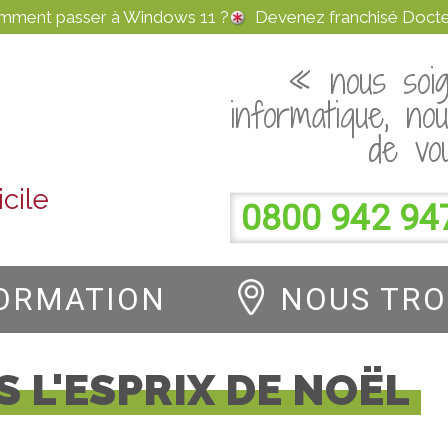
omment passer à Windows 11 ?
Devenez franchisé Docte
« nous soig
informatique, no
de vo
cile
0800 942 94
ORMATION
NOUS TR
S L'ESPRIX DE NOËL