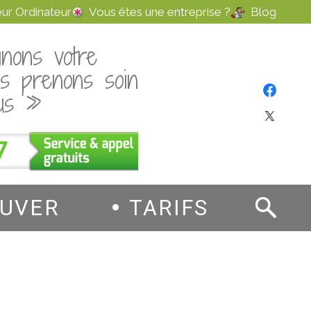
ur Ordinateur
Vous êtes une entreprise ?
Blog
nons votre
us prenons soin
us »
7
OUVER
TARIFS