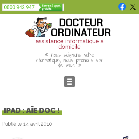
Panneau de gestion des cookies
0800 942 947
DOCTEUR
ORDINATEUR
assistance informatique à
domicile
« nous soignons votre
informatique, nous prenons soin
de vous »
IPAD : AÏE DOC !
Publié le 14 avril 2010