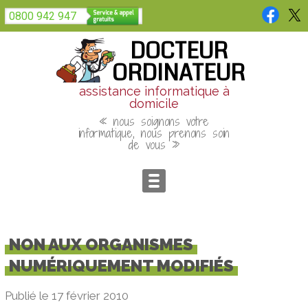
Panneau de gestion des cookies
0800 942 947
DOCTEUR
ORDINATEUR
assistance informatique à
domicile
« nous soignons votre
informatique, nous prenons soin
de vous »
NON AUX ORGANISMES
NUMÉRIQUEMENT MODIFIÉS
Publié le 17 février 2010