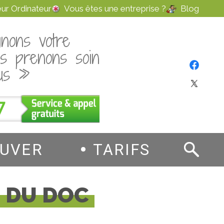
ur Ordinateur
Vous êtes une entreprise ?
Blog
nons votre
us prenons soin
us »
7
OUVER
TARIFS
S DU DOC