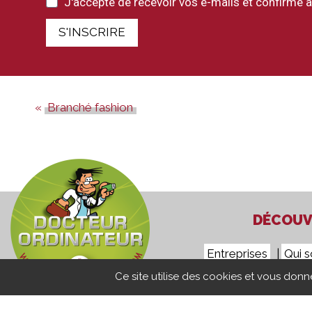
J'accepte de recevoir vos e-mails et confirme a
S'INSCRIRE
Branché fashion
DÉCOUVR
Entreprises
Qui 
Ce site utilise des cookies et vous don
Confidentialité
Mentions Lé