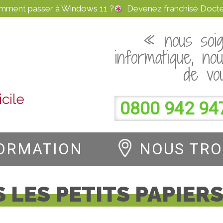
omment passer à Windows 11 ?
Devenez franchisé Docte
« nous soig
informatique, no
de vo
cile
0800 942 94
ORMATION
NOUS TR
 LES PETITS PAPIER