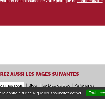
voir pris connaissance de votre politique de
confidentialité
.
EZ AUSSI LES PAGES SUIVANTES
sommes nous
Blog
Le Dico du Doc
Partenaires
Tout acc
ne le contrôle sur ceux que vous souhaitez activer
gales
CGV
Presse
Groupe 5COM
Aide Ordinateur