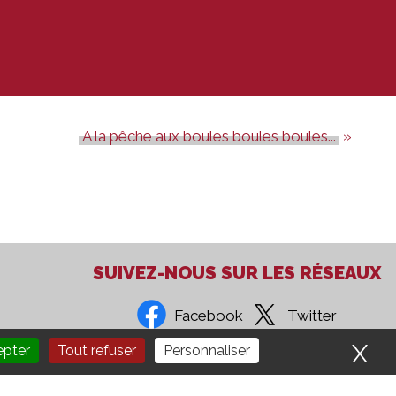
A la pêche aux boules boules boules...
SUIVEZ-NOUS SUR LES RÉSEAUX
Facebook
Twitter
X
Ma
epter
Tout refuser
Personnaliser
Recrutement
Administration