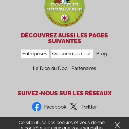
DÉCOUVREZ AUSSI LES PAGES
SUIVANTES
Entreprises
Qui sommes nous
Blog
Le Dico du Doc
Partenaires
SUIVEZ-NOUS SUR LES RÉSEAUX
Facebook
Twitter
Ce site utilise des cookies et vous donne
X
Ma
Confidentialité
Mentions Légales
CGV
Presse
le contrôle sur ceux que vous souhaitez