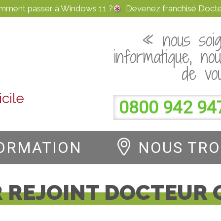
omment passer à Windows 11 ?
Devenez franchisé Docte
« nous soig
informatique, no
de vo
cile
0800 942 94
ORMATION
NOUS TR
R REJOINT DOCTEUR