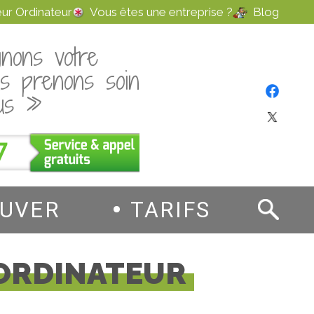
ur Ordinateur
Vous êtes une entreprise ?
Blog
nons votre
us prenons soin
us »
7
OUVER
TARIFS
 ORDINATEUR