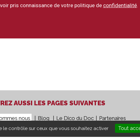
voir pris connaissance de votre politique de
confidentialité
.
EZ AUSSI LES PAGES SUIVANTES
sommes nous
Blog
Le Dico du Doc
Partenaires
Tout acc
ne le contrôle sur ceux que vous souhaitez activer
gales
CGV
Presse
Groupe 5COM
Aide Ordinateur