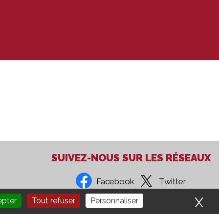
SUIVEZ-NOUS SUR LES RÉSEAUX
Facebook
Twitter
X
Ma
epter
Tout refuser
Personnaliser
Recrutement
Administration