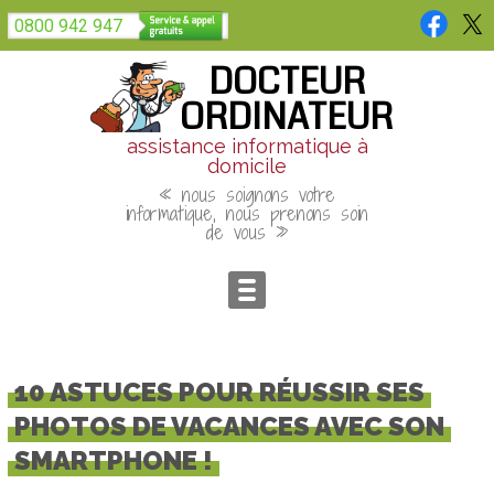
Panneau de gestion des cookies
0800 942 947
DOCTEUR
ORDINATEUR
assistance informatique à
domicile
« nous soignons votre
informatique, nous prenons soin
de vous »
10 ASTUCES POUR RÉUSSIR SES
PHOTOS DE VACANCES AVEC SON
SMARTPHONE !