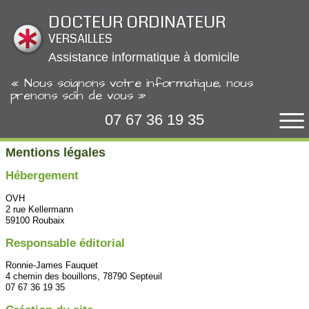
Panneau de gestion des cookies
DOCTEUR ORDINATEUR
VERSAILLES
Assistance informatique à domicile
« Nous soignons votre informatique, nous
prenons soin de vous »
07 67 36 19 35
Mentions légales
Hébergement
OVH
2 rue Kellermann
59100 Roubaix
Responsable éditorial
Ronnie-James Fauquet
4 chemin des bouillons, 78790 Septeuil
07 67 36 19 35