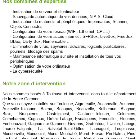
Nos domaines d’expertise
Installation de serveur et d’ordinateur.
Sauvegarde automatique de vos données, N.A.S, Cloud
Installation de matériels et périphériques, Imprimantes, Scanner,
Objets Connectés
Configuration de votre réseau (WIFI, Ethernet, CPL...)
Configuration de votre accès internet : SFRBox, LiveBox, FreeBox,
BBox, Darty Box, Numéricable …
Élimination de virus, spywares, adwares, logiciels publicitaires,
pourriels, blocage des spams
Maintenance informatique sur site et installation de tous vos
périphériques
Optimisation de votre ordinateur
La cybersécurité
Notre zone d’intervention
Nous sommes basés à Toulouse et intervenons dans tout le département
de la Haute-Garonne.
Que vous soyez installés sur Toulouse, Aigrefeuille, Aucamville, Ausonne,
Auzeville-Tolosane, Balma, Beaupuy, Beauzelle, Belberaud, Blagnac,
Brax, Bruguières, Castelginest, Castanet-Tolosan, Colomiers,
Cornebarrieu, Cugnaux, Drémil-Lafage, Escalquens, Fenouillet, Flourens,
Fonbeauzard, Gagnac-sur-Garonne, Goyrans, Gratentour, L’Union, Labège,
Lacroix-Falgarde, La Salvetat-Saint-Gilles, Launaguet, Lespinasse,
Mondonville, Mondouzil, Mons, Montrabé, Muret, Pibrac, Pin-Balma, Pins-
Justaret, Pinsagel, Plaisance du Touch, Portet sur Garonne, Quint-