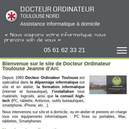
Panneau de gestion des cookies
DOCTEUR ORDINATEUR
TOULOUSE NORD
Assistance informatique à domicile
« Nous soignons votre informatique, nous
prenons soin de vous »
05 61 62 33 21
Bienvenue sur le site de Docteur Ordinateur
Toulouse Jeanne d’Arc
Depuis 1993
Docteur Ordinateur Toulouse
est
spécialisé dans
le dépannage informatique
sur
site et en atelier,
la formation informatique
(internet et bureautique),
l’installation
tous
matériels, logiciels, ainsi que
le conseil high-
tech
(PC, tablette, Antivirus, outils bureautiques,
smartphone, iPhone, etc...).
Nous intervenons sur site et à domicile, ou en atelier et prenons en charge
tous vos équipements informatiques : PC fixes ou portables, Mac,
tablettes, Smartphones.