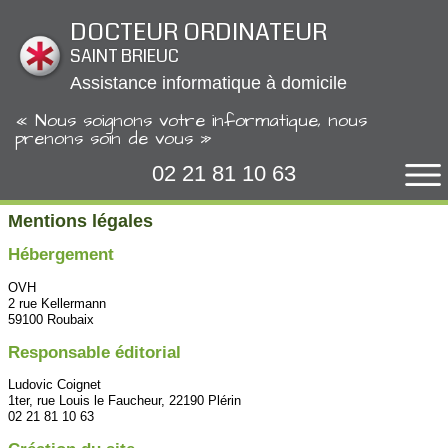
Panneau de gestion des cookies
DOCTEUR ORDINATEUR
SAINT BRIEUC
Assistance informatique à domicile
« Nous soignons votre informatique, nous
prenons soin de vous »
02 21 81 10 63
Mentions légales
Hébergement
OVH
2 rue Kellermann
59100 Roubaix
Responsable éditorial
Ludovic Coignet
1ter, rue Louis le Faucheur, 22190 Plérin
02 21 81 10 63