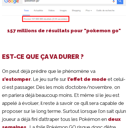
157 millions de résultats pour "pokemon go"
EST-CE QUE ÇA VA DURER ?
On peut déjà prédire que le phénomène va
s’estomper
. Le jeu surfe sur
l’effet de mode
et celui-
ci est passager. Dès les mois d’octobre/novembre, on
en parlera déjà beaucoup moins. Et même si le jeu est
appelé à évoluer, il reste à savoir ce qu’il sera capable de
proposer sur le long terme. Surtout lorsque l’on sait qu’un
joueur a déjà fini d’attraper tous les Pokémon en
deux
semaines
… La
folie
Pokémon GO risque donc d’être