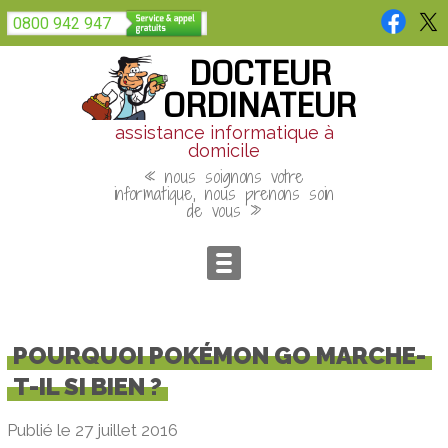
Panneau de gestion des cookies
0800 942 947
DOCTEUR
ORDINATEUR
assistance informatique à
domicile
« nous soignons votre
informatique, nous prenons soin
de vous »
POURQUOI POKÉMON GO MARCHE-
T-IL SI BIEN ?
Publié le 27 juillet 2016