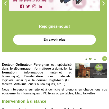
Rejoignez-nous !
Docteur Ordinateur Perpignan participe à la
lutte contre la Cybermalveillance !
En savoir plus
Plus de renseignements sur
cybermalveillance.gouv.fr
Docteur Ordinateur Perpignan
est spécialisé
dans
le dépannage informatique
à domicile,
la
formation informatique
(internet et
bureautique),
l’installation
tous matériels,
logiciels, ainsi que
le conseil high-tech
(PC,
tablette, Antivirus, outils bureautiques, etc...).
Nous intervenons sur site et à domicile et prenons en charge tous vos
équipements informatiques : PC fixes ou portables, Mac, tablettes.
Intervention à distance