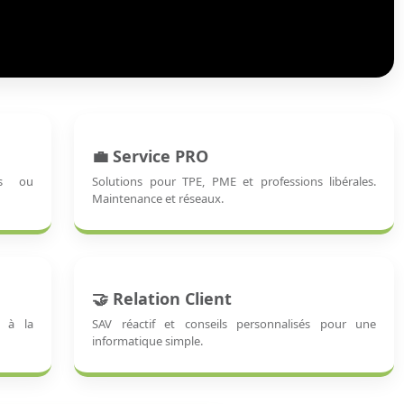
💼 Service PRO
fs ou
Solutions pour TPE, PME et professions libérales.
Maintenance et réseaux.
🤝 Relation Client
e à la
SAV réactif et conseils personnalisés pour une
informatique simple.