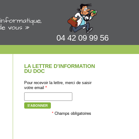
informatique,
de vous »
04 42 09 99 56
LA LETTRE D'INFORMATION
DU DOC
Pour recevoir la lettre, merci de saisir
votre email
*
monique meseguer
★★★★★
S'ABONNER
erci pour votre
Équipe compétente et efficace alexandra 
julien très sympathique sérieux
*
Champs obligatoires