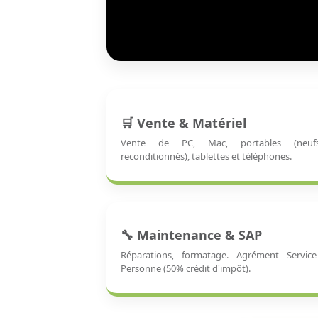
🛒 Vente & Matériel
Vente de PC, Mac, portables (neu
reconditionnés), tablettes et téléphones.
🔧 Maintenance & SAP
Réparations, formatage. Agrément Servic
Personne (50% crédit d'impôt).