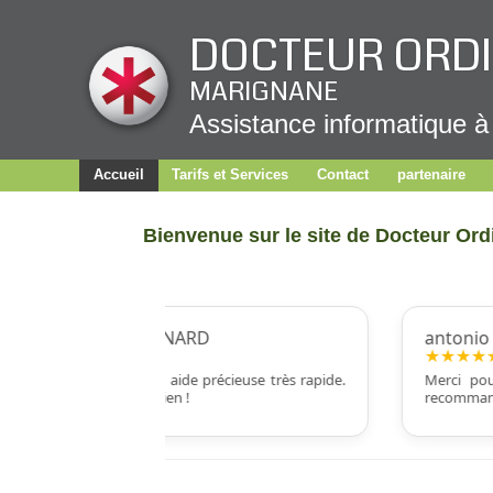
Panneau de gestion des cookies
DOCTEUR ORD
MARIGNANE
Assistance informatique à
Accueil
Tarifs et Services
Contact
partenaire
Bienvenue sur le site de Docteur Or
Catherine MEYNARD
antonio a
★★★★★
★★★★★
Très bon conseil et aide précieuse très rapide.
Merci pour 
Je recommande Julien !
recommande