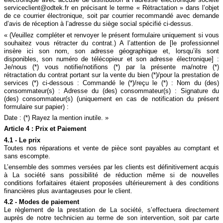
serviceclient@odtek.fr en précisant le terme « Rétractation » dans l’objet
de ce courrier électronique, soit par courrier recommandé avec demande
d’avis de réception à l’adresse du siège social spécifié ci-dessus.
« (Veuillez compléter et renvoyer le présent formulaire uniquement si vous
souhaitez vous rétracter du contrat.) A l’attention de [le professionnel
insère ici son nom, son adresse géographique et, lorsqu’ils sont
disponibles, son numéro de télécopieur et son adresse électronique] :
Je/nous (*) vous notifie/notifions (*) par la présente ma/notre (*)
rétractation du contrat portant sur la vente du bien (*)/pour la prestation de
services (*) ci-dessous : Commandé le (*)/reçu le (*) : Nom du (des)
consommateur(s) : Adresse du (des) consommateur(s) : Signature du
(des) consommateur(s) (uniquement en cas de notification du présent
formulaire sur papier) :
Date : (*) Rayez la mention inutile. »
Article 4 : Prix et Paiement
4.1 - Le prix
Toutes nos réparations et vente de pièce sont payables au comptant et
sans escompte.
L’ensemble des sommes versées par les clients est définitivement acquis
à La société sans possibilité de réduction même si de nouvelles
conditions forfaitaires étaient proposées ultérieurement à des conditions
financières plus avantageuses pour le client.
4.2 - Modes de paiement
Le règlement de la prestation de La société, s’effectuera directement
auprès de notre technicien au terme de son intervention, soit par carte