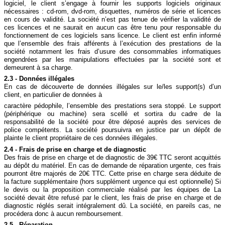
logiciel, le client s’engage à fournir les supports logiciels originaux
nécessaires : cd-rom, dvd-rom, disquettes, numéros de série et licences
en cours de validité. La société n’est pas tenue de vérifier la validité de
ces licences et ne saurait en aucun cas être tenu pour responsable du
fonctionnement de ces logiciels sans licence. Le client est enfin informé
que l’ensemble des frais afférents à l’exécution des prestations de la
société notamment les frais d’usure des consommables informatiques
engendrées par les manipulations effectuées par la société sont et
demeurent à sa charge.
2.3 - Données illégales
En cas de découverte de données illégales sur le/les support(s) d’un
client, en particulier de données à
caractère pédophile, l’ensemble des prestations sera stoppé. Le support
(périphérique ou machine) sera scellé et sortira du cadre de la
responsabilité de la société pour être déposé auprès des services de
police compétents. La société poursuivra en justice par un dépôt de
plainte le client propriétaire de ces données illégales.
2.4 - Frais de prise en charge et de diagnostic
Des frais de prise en charge et de diagnostic de 39€ TTC seront acquittés
au dépôt du matériel. En cas de demande de réparation urgente, ces frais
pourront être majorés de 20€ TTC. Cette prise en charge sera déduite de
la facture supplémentaire (hors supplément urgence qui est optionnelle) Si
le devis ou la proposition commerciale réalisé par les équipes de La
société devait être refusé par le client, les frais de prise en charge et de
diagnostic réglés serait intégralement dû. La société, en pareils cas, ne
procédera donc à aucun remboursement.
2.5 - Réparation