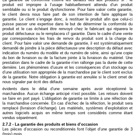
produit est impropre à l’usage habituellement attendu d’un produit
semblable ou si le produit dysfonctionne. Pour faire valoir cette garantie,
le client devra nous faire part de son intention de faire appliquer la
garantie. Le client s’engage donc, à restituer le produit afin que celui-ci
puisse passer une expertise dans le but de déterminer la conformité du
produit et le cas échéant être renvoyé chez le fabricant qui réparera le
produit défectueux ou le remplacera cf garantie. Dans le cadre d’une vente
par correspondance les frais de renvoi du produit sont à la charge du
client. Pour faire valoir une demande de garantie, il est systématiquement
demandé de joindre à la pièce défectueuse une description du défaut avec
indication du numéro du modèle et du numéro de série, ainsi qu’une copie
du bon de livraison ou de la facture jointe à la livraison du matériel. Une
prestation dans le cadre de la garantie n’en rallonge pas la durée de cette
dernière. Les phénomènes d’usure et les conséquences d’un stockage ou
d’une utilisation non appropriée de la marchandise par le client sont exclus
de la garantie. Notre obligation à garantie est annulée si le client omet de
nous signaler par écrit des défauts
évidents dans le délai d’une semaine après avoir réceptionné la
marchandise. Aucun échange anticipé n’est possible. Les retours doivent
se faire en port payé. L’obligation de garantie se limite à une réfection de
la marchandise concernée. En cas d’échec de la réfection, le produit sera
remplacé (livraison d’échange). Les matériels, systèmes d’exploitation et
autres logiciels acquis en même temps sont considérés comme étant
vendus séparément.
2.7.2 - La garantie des produits et biens d’occasion
Les pièces d’occasion ou reconditionnés font l’objet d’une garantie de 3
(trois) mois