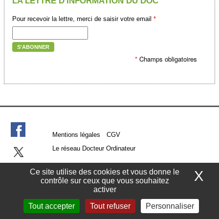
LA LETTRE D'INFORMATION DU DOC
Pour recevoir la lettre, merci de saisir votre email
*
S'ABONNER
*
Champs obligatoires
Mentions légales
CGV
Le réseau Docteur Ordinateur
Ce site utilise des cookies et vous donne le
X
Ma
Docteur Ordinateur Gradignan - 28, cours du Général de Gaulle, 33170
contrôle sur ceux que vous souhaitez
Gradignan
activer
Tel. 05 35 54 48 10
Tout accepter
Tout refuser
Personnaliser