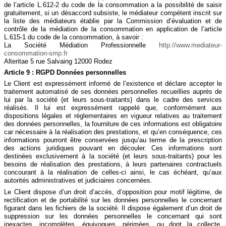
de l’article L.612-2 du code de la consommation a la possibilité de saisir
gratuitement, si un désaccord subsiste, le médiateur compétent inscrit sur
la liste des médiateurs établie par la Commission d’évaluation et de
contrôle de la médiation de la consommation en application de l’article
L.615-1 du code de la consommation, à savoir :
La Société Médiation Professionnelle
http://www.mediateur-
consommation-smp.fr
Alteritae 5 rue Salvaing 12000 Rodez
Article 9 : RGPD Données personnelles
Le Client est expressément informé de l’existence et déclare accepter le
traitement automatisé de ses données personnelles recueillies auprès de
lui par la société (et leurs sous-traitants) dans le cadre des services
réalisés. Il lui est expressément rappelé que, conformément aux
dispositions légales et réglementaires en vigueur relatives au traitement
des données personnelles, la fourniture de ces informations est obligatoire
car nécessaire à la réalisation des prestations, et qu’en conséquence, ces
informations pourront être conservées jusqu’au terme de la prescription
des actions juridiques pouvant en découler. Ces informations sont
destinées exclusivement à la société (et leurs sous-traitants) pour les
besoins de réalisation des prestations, à leurs partenaires contractuels
concourant à la réalisation de celles-ci ainsi, le cas échéant, qu’aux
autorités administratives et judiciaires concernées.
Le Client dispose d’un droit d’accès, d’opposition pour motif légitime, de
rectification et de portabilité sur les données personnelles le concernant
figurant dans les fichiers de la société. Il dispose également d’un droit de
suppression sur les données personnelles le concernant qui sont
inexactes, incomplètes, équivoques, périmées, ou dont la collecte,