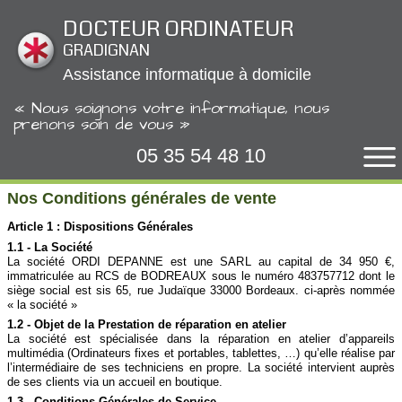
Panneau de gestion des cookies
DOCTEUR ORDINATEUR
GRADIGNAN
Assistance informatique à domicile
« Nous soignons votre informatique, nous
prenons soin de vous »
05 35 54 48 10
Nos Conditions générales de vente
Article 1 : Dispositions Générales
1.1 - La Société
La société ORDI DEPANNE est une SARL au capital de 34 950 €,
immatriculée au RCS de BODREAUX sous le numéro 483757712 dont le
siège social est sis 65, rue Judaïque 33000 Bordeaux. ci-après nommée
« la société »
1.2 - Objet de la Prestation de réparation en atelier
La société est spécialisée dans la réparation en atelier d’appareils
multimédia (Ordinateurs fixes et portables, tablettes, …) qu’elle réalise par
l’intermédiaire de ses techniciens en propre. La société intervient auprès
de ses clients via un accueil en boutique.
1.3 - Conditions Générales de Service