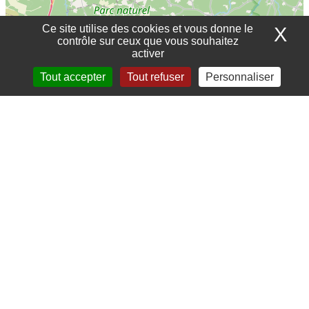
Ce site utilise des cookies et vous donne le
X
Ma
contrôle sur ceux que vous souhaitez
activer
Tout accepter
Tout refuser
Personnaliser
10 km
5 mi
©
OpenStreetMap
contributors
LA LETTRE D'INFORMATION DU DOC
Pour recevoir la lettre, merci de saisir votre email
*
S'ABONNER
*
Champs obligatoires