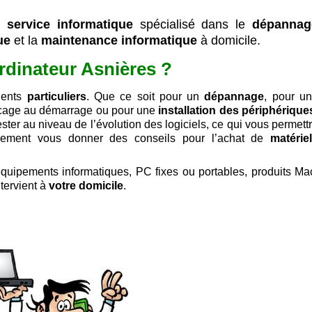
n
service informatique
spécialisé dans le
dépannag
ue
et la
maintenance informatique
à domicile.
rdinateur Asnières ?
ients
particuliers
. Que ce soit pour un
dépannage
, pour u
locage au démarrage ou pour une
installation des périphérique
ster au niveau de l’évolution des logiciels, ce qui vous permett
galement vous donner des conseils pour l’achat de
matérie
quipements informatiques, PC fixes ou portables, produits Ma
tervient à
votre domicile
.