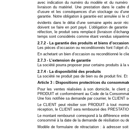
avec indication du numéro du modèle et du numéro de
livraison du matériel. Une prestation dans le cadre 
d’usure et les conséquences d’un stockage ou d’une u
garantie. Notre obligation à garantie est annulée si le 
évidents dans le délai d’une semaine après avoir réc
doivent se faire en port payé. L’obligation de garant
réfection, le produit sera remplacé (livraison d’échan
temps sont considérés comme étant vendus séparéme
2.7.2 - La garantie des produits et biens d’occasion
Les pièces d’occasion ou reconditionnés font l’objet d’u
En achetant un bien d’occasion ou reconditionné le clie
2.7.3 - L’extension de garantie
La société pourra proposer pour certains produits à la 
2.7.4 - La disponibilité des produits
La société ne produit pas de bien ou de produit fini. E
Article 3 : Dispositions protectrices du consommateu
Pour les ventes réalisées à son domicile, le client 
PRODUIT et conformément au Code de la Consommatio
Une fois notifiée sa demande par courrier, le CLIEN
Le CLIENT peut résilier son PRODUIT à tout momen
réception, le CLIENT sera remboursé des PRESTATIO
Le montant remboursé correspond à la différence entre
consommé à la date de la demande de résiliation ou de
Modèle de formulaire de rétractation : à adresser soit