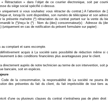
 « Rétractation » dans l’objet de ce courrier électronique, soit par courri
sse du siège social spécifié ci-dessus.
e uniquement si vous souhaitez vous rétracter du contrat.) A l’attention de [
ique et, lorsqu’ils sont disponibles, son numéro de télécopieur et son adres
par la présente ma/notre (*) rétractation du contrat portant sur la vente du bi
Commandé le (*)/reçu le (*) : Nom du (des) consommateur(s) : Adresse du (de
(uniquement en cas de notification du présent formulaire sur papier) :
es au comptant et sans escompte.
éfinitivement acquis à La société sans possibilité de réduction même si 
érieurement à des conditions financières plus avantageuses pour le client.
ra directement auprès de notre technicien au terme de son intervention, soit p
que bancaire, soit en espèces.
ajeure
 Code de la consommation, la responsabilité de La société ne pourra êt
on des présentes du fait du client, du fait imprévisible de tout tiers a
n écrit d’une ou plusieurs clauses du contrat n’entraînera pas de plein droit 