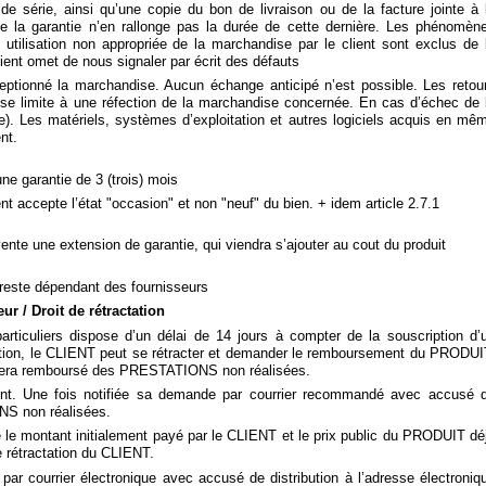
 série, ainsi qu’une copie du bon de livraison ou de la facture jointe à 
de la garantie n’en rallonge pas la durée de cette dernière. Les phénomèn
tilisation non appropriée de la marchandise par le client sont exclus de 
client omet de nous signaler par écrit des défauts
eptionné la marchandise. Aucun échange anticipé n’est possible. Les retou
ie se limite à une réfection de la marchandise concernée. En cas d’échec de 
ge). Les matériels, systèmes d’exploitation et autres logiciels acquis en mê
nt.
ne garantie de 3 (trois) mois
nt accepte l’état "occasion" et non "neuf" du bien. + idem article 2.7.1
vente une extension de garantie, qui viendra s’ajouter au cout du produit
t reste dépendant des fournisseurs
r / Droit de rétractation
particuliers dispose d’un délai de 14 jours à compter de la souscription d’
n, le CLIENT peut se rétracter et demander le remboursement du PRODUI
T sera remboursé des PRESTATIONS non réalisées.
t. Une fois notifiée sa demande par courrier recommandé avec accusé 
NS non réalisées.
 le montant initialement payé par le CLIENT et le prix public du PRODUIT dé
 rétractation du CLIENT.
 par courrier électronique avec accusé de distribution à l’adresse électroniq