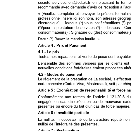
société serviceclient@odtek.fr en précisant le terme
recommandé avec demande d’avis de réception à l’adre
« (Veuillez compléter et renvoyer le présent formulair
professionnel insère ici son nom, son adresse géograph
électronique] : Je/nous (*) vous notifie/notifions (*) 
(*)/pour la prestation de services (*) ci-dessous : 
consommateur(s) : Signature du (des) consommateur(s) 
Date : (*) Rayez la mention inutile. »
Article 4 : Prix et Paiement
4.1 - Le prix
Toutes nos réparations et vente de pièce sont payabl
L’ensemble des sommes versées par les clients est d
nouvelles conditions forfaitaires étaient proposées ult
4.2 - Modes de paiement
Le règlement de la prestation de La société, s’effectue
carte bancaire (Cartes Visa, Mastercard), soit par chè
Article 5 : Exonération de responsabilité et force m
Conformément aux termes de l’article L.121-20-3 du
engagée en cas d’inexécution ou de mauvaise exécuti
présentes ou encore du fait d’un cas de force majeure.
Article 6 : Invalidité partielle
La nullité, l’inopposabilité ou le caractère réputé no
nullité de l’intégralité des présentes.
Article 7 : Réclamation