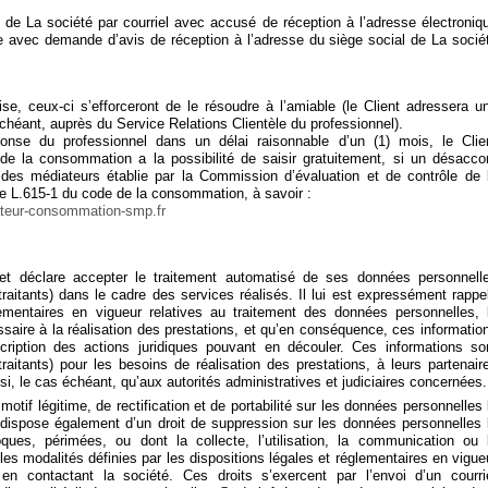
t de La société par courriel avec accusé de réception à l’adresse électroniq
e avec demande d’avis de réception à l’adresse du siège social de La socié
prise, ceux-ci s’efforceront de le résoudre à l’amiable (le Client adressera u
chéant, auprès du Service Relations Clientèle du professionnel).
nse du professionnel dans un délai raisonnable d’un (1) mois, le Clie
e la consommation a la possibilité de saisir gratuitement, si un désacco
e des médiateurs établie par la Commission d’évaluation et de contrôle de 
le L.615-1 du code de la consommation, à savoir :
ateur-consommation-smp.fr
et déclare accepter le traitement automatisé de ses données personnell
-traitants) dans le cadre des services réalisés. Il lui est expressément rappe
ementaires en vigueur relatives au traitement des données personnelles, 
essaire à la réalisation des prestations, et qu’en conséquence, ces informatio
cription des actions juridiques pouvant en découler. Ces informations so
raitants) pour les besoins de réalisation des prestations, à leurs partenair
nsi, le cas échéant, qu’aux autorités administratives et judiciaires concernées.
motif légitime, de rectification et de portabilité sur les données personnelles 
Il dispose également d’un droit de suppression sur les données personnelles 
ques, périmées, ou dont la collecte, l’utilisation, la communication ou 
 les modalités définies par les dispositions légales et réglementaires en vigue
en contactant la société. Ces droits s’exercent par l’envoi d’un courri