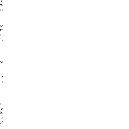
rs
re
ne
ne
et
es
nt
ou
ur
te
it
re
de
le
ur
ut