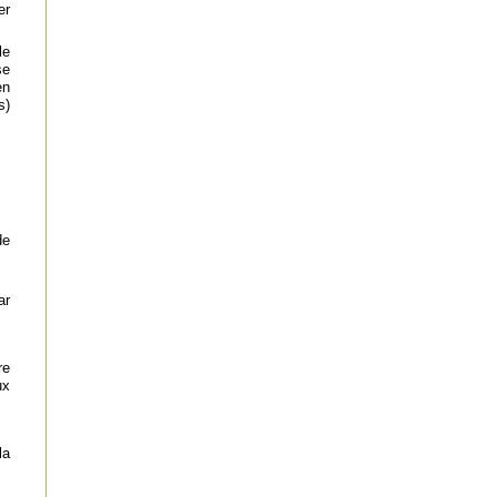
er
le
se
en
s)
de
ar
re
ux
la