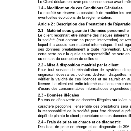
Le Client déclare en avoir pris connaissance avant mê
1.4 - Modification de ces Conditions Générales
La société se réserve la possibilité de modifier les 
éventuelles évolutions de la réglementation.
Article 2 : Description des Prestations de Réparati
2.1 - Matériel sous garantie / Données personnelle
Le client reconnaît être informé des risques inhérents
la société (tout comme sa propre intervention) peuven
lequel il a acquis son matériel informatique. Il est é
ses données préalablement à toute intervention. En c
cette perte pour la quelle sa responsabilité ne sera 
ou en cas de corruption de celles-ci.
2.2 - Mise à disposition matériel par le client
Pour tout service de réinstallation de système d’explo
originaux nécessaires : cd-rom, dvd-rom, disquettes, n
vérifier la validité de ces licences et ne saurait en
licence. Le client est enfin informé que l’ensemble des
d’usure des consommables informatiques engendrées pa
2.3 - Données illégales
En cas de découverte de données illégales sur le/les su
caractère pédophile, l’ensemble des prestations sera s
la responsabilité de la société pour être déposé aupr
dépôt de plainte le client propriétaire de ces données il
2.4 - Frais de prise en charge et de diagnostic
Des frais de prise en charge et de diagnostic de 39€