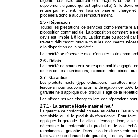
urgente, ces frais pourront être majorés de 20€ TT
supplément urgence qui est optionnelle) Si le devis o
refusé par le client, les frais de prise en charge et
procédera donc à aucun remboursement.
2.5 - Réparation
Toutes les prestations de services complémentaire à l
proposition commerciale. La proposition commerciale est 
devis est limitée à 8 jours. La signature ou accord par
travaux débuteront lorsque tous les documents nécessai
à la disposition de la société :
La société se réserve le droit d’annuler toute commande 
2.6 - Délais
La société ne pourra voir sa responsabilité engagée ca
de l’un de ses fournisseurs, incendie, intempéries, ou 
2.7 - Garanties
Les produits neufs (type ordinateurs, tablettes, imp
lesquels nous pouvons avoir la délégation de SAV. Le
garantie ne s’applique que lorsqu’il s’agit de la répéti
Les pièces neuves changées lors des réparations sont q
2.7.1 - La garantie légale matériel neuf
La garantie de conformité couvre les défauts liés aux pr
semblable ou si le produit dysfonctionne. Pour faire v
appliquer la garantie. Le client s’engage donc, à res
déterminer la conformité du produit et le cas échéa
remplacera cf garantie. Dans le cadre d’une vente par 
faire valoir une demande de garantie, il est systéma