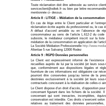
Toute réclamation doit être adressée au service clien
serviceclient@odtek.fr ou bien par lettre recommandé
mentionnée ci- dessus.
Article 8 : LITIGE – Médiation de la consommation
En cas de litige entre le Client particulier et l’entre
réclamation écrite auprès du professionnel ou, le cas é
A défaut d’accord amiable ou en l’absence de répo
consommateur au sens de l’article L.612-2 du code d
subsiste, le médiateur compétent inscrit sur la list
médiation de la consommation en application de l’artic
La Société Médiation Professionnelle
http://www.medi
Alteritae 5 rue Salvaing 12000 Rodez
Article 9 : RGPD Données personnelles
Le Client est expressément informé de l’existence 
recueillies auprès de lui par la société (et leurs sous
que, conformément aux dispositions légales et régl
fourniture de ces informations est obligatoire car néc
pourront être conservées jusqu’au terme de la pres
destinées exclusivement à la société (et leurs sous-t
contractuels concourant à la réalisation de celles-ci ai
Le Client dispose d’un droit d’accès, d’opposition pour 
concernant figurant dans les fichiers de la société. 
concernant qui sont inexactes, incomplètes, équivo
conservation est interdite. Ces droits s’exercent selon
relatives au traitement des données personnelles, 