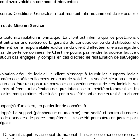
me d’avoir validé sa demande d’intervention.
présentes Conditions Générales à tout moment, afin notamment de respecter l
on et de Mise en Service
 à toute manipulation informatique. Le client est informé que les prestations 
t entrainer une rupture de la garantie du constructeur ou du distributeur ch
galement de la responsabilité exclusive du client d’effectuer une sauvegarde 
as de perte de données, le Client ne pourra pas rendre la société fautive 
en aucun cas engagée, y compris en cas d’échec de restauration de sauvegard
itation et/ou de logiciel, le client s’engage à fournir les supports logicie
uméros de série et licences en cours de validité. La société n’est pas tenue 
 aucun cas être tenu pour responsable du fonctionnement de ces logiciels sa
 frais afférents à l’exécution des prestations de la société notamment les fra
r les manipulations effectuées par la société sont et demeurent à sa charge
pport(s) d’un client, en particulier de données à
toppé. Le support (périphérique ou machine) sera scellé et sortira du cadre 
ès des services de police compétents. La société poursuivra en justice par 
légales.
 TTC seront acquittés au dépôt du matériel. En cas de demande de réparati