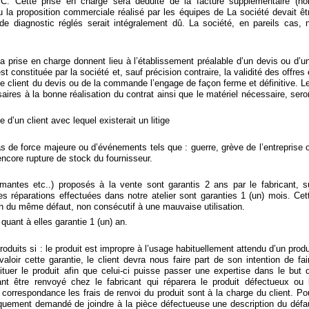
C. Cette prise en charge sera déduite de la facture supplémentaire (ho
u la proposition commerciale réalisé par les équipes de La société devait êt
 de diagnostic réglés serait intégralement dû. La société, en pareils cas, 
a prise en charge donnent lieu à l’établissement préalable d’un devis ou d’u
constituée par la société et, sauf précision contraire, la validité des offres 
 le client du devis ou de la commande l’engage de façon ferme et définitive. L
res à la bonne réalisation du contrat ainsi que le matériel nécessaire, sero
d’un client avec lequel existerait un litige
s de force majeure ou d’événements tels que : guerre, grève de l’entreprise 
encore rupture de stock du fournisseur.
rimantes etc..) proposés à la vente sont garantis 2 ans par le fabricant, s
s réparations effectuées dans notre atelier sont garanties 1 (un) mois. Cet
tion du même défaut, non consécutif à une mauvaise utilisation.
uant à elles garantie 1 (un) an.
oduits si : le produit est impropre à l’usage habituellement attendu d’un produ
aloir cette garantie, le client devra nous faire part de son intention de fai
tituer le produit afin que celui-ci puisse passer une expertise dans le but 
nt être renvoyé chez le fabricant qui réparera le produit défectueux ou 
correspondance les frais de renvoi du produit sont à la charge du client. Po
tiquement demandé de joindre à la pièce défectueuse une description du défa