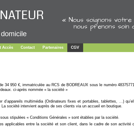
INATEUR
« Nous soignons votre 
nous prenons soin 
 domicile
t Accès
Contact
Partenaires
CGV
de 34 950 €, immatriculée au RCS de BODREAUX sous le numéro 4837577
ordeaux. ci-après nommée « la société »
er d’appareils multimédia (Ordinateurs fixes et portables, tablettes, …) qu’el
. La société intervient auprès de ses clients via un accueil en boutique.
ous stipulées « Conditions Générales » sont établies par la société.
les applicables entre la société et son client, dans le cadre de son activité 