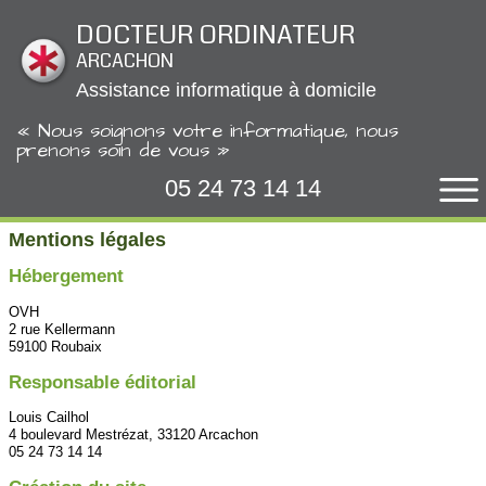
Panneau de gestion des cookies
DOCTEUR ORDINATEUR
ARCACHON
Assistance informatique à domicile
« Nous soignons votre informatique, nous
prenons soin de vous »
05 24 73 14 14
Mentions légales
Hébergement
OVH
2 rue Kellermann
59100 Roubaix
Responsable éditorial
Louis Cailhol
4 boulevard Mestrézat, 33120 Arcachon
05 24 73 14 14