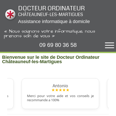
Panneau de gestion des cookies
DOCTEUR ORDINATEUR
CHÂTEAUNEUF-LES-MARTIGUES
Assistance informatique à domicile
« Nous soignons votre informatique, nous
prenons soin de vous »
09 69 80 36 58
Bienvenue sur le site de Docteur Ordinateur
Châteauneuf-les-Martigues
Antonio
★★★★★
très
Merci pour votre aide et vos conseils je
Exc
recommande a 100%
pro